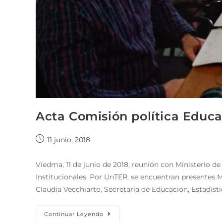
Acta Comisión política Educa
11 junio, 2018
Viedma, 11 de junio de 2018, reunión con Ministerio 
Institucionales. Por UnTER, se encuentran presentes M
Claudia Vecchiarto, Secretaria de Educación, Estadíst
Continuar Leyendo