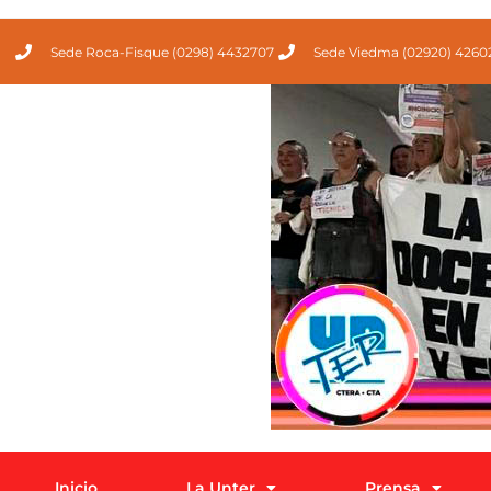
Sede Roca-Fisque (0298) 4432707
Sede Viedma (02920) 4260
Inicio
La Unter
Prensa