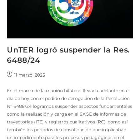
UnTER logró suspender la Res.
6488/24
11 marzo, 2025
En el marco de la reunión bilateral llevada adelante en el
día de hoy con el pedido de derogación de la Resolución
N° 6488/24 logramos suspender aspectos fundamentales
como la realización y carga en el SAGE de Informes de
trayectorias (ITE) y registros cualitativos (RC), como así
también los periodos de consolidación que implicaban
un impedimento para los procesos pedagógicos en el