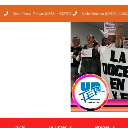
Sede Roca-Fisque (0298) 4432707
Sede Viedma (02920) 4260
Inicio
La Unter
Prensa