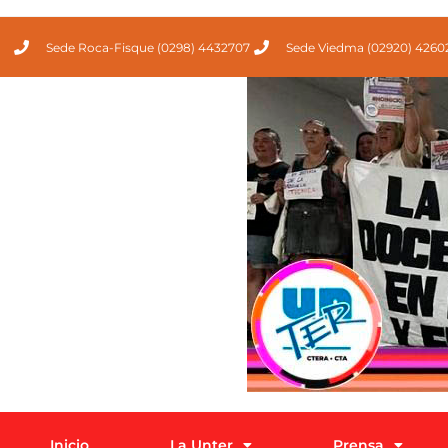
Sede Roca-Fisque (0298) 4432707
Sede Viedma (02920) 4260
Inicio
La Unter
Prensa