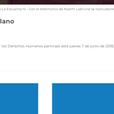
 La Escuelita IV - Con el testimonio de Noemi Labrune se reanudaron
lano
los Derechos Humanos participó este jueves 7 de junio de 2018, d