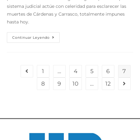
sistema judicial actúe con celeridad para esclarecer las
muertes de Cárdenas y Carrasco, totalmente impunes
hasta hoy.
Continuar Leyendo
1
…
4
5
6
7
8
9
10
…
12