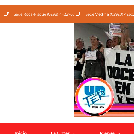
Sede Roca-Fisque (0298) 4432707
Sede Viedma (02920) 4260
Inicio
La Unter
Prensa