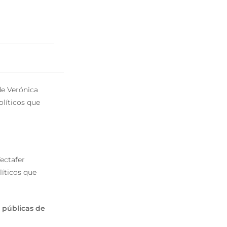
de Verónica
olíticos que
Yectafer
líticos que
s públicas de