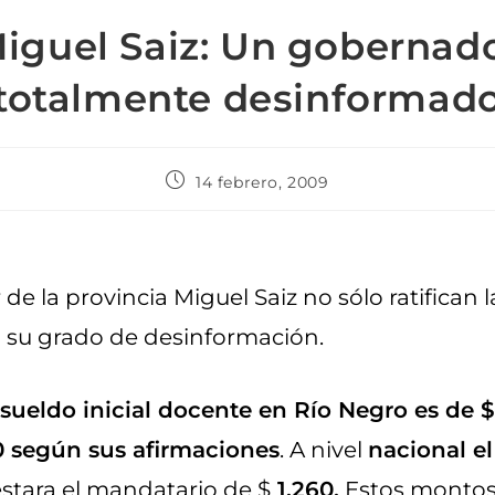
iguel Saiz: Un gobernad
totalmente desinformad
14 febrero, 2009
e la provincia Miguel Saiz no sólo ratifican l
n su grado de desinformación.
 sueldo inicial docente en Río Negro es de 
0 según sus afirmaciones
. A nivel
nacional e
tara el mandatario de $
1.260.
Estos montos