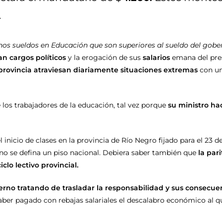
.
s sueldos en Educación que son superiores al sueldo del gobe
n cargos políticos
y la erogación de sus
salarios
emana del pres
provincia atraviesan diariamente situaciones extremas
con un
s trabajadores de la educación, tal vez porque
su ministro h
 inicio de clases en la provincia de Río Negro fijado para el 23 d
no se defina un piso nacional. Debiera saber también que
la par
clo lectivo provincial.
erno tratando de trasladar la responsabilidad y sus consecuen
aber pagado con rebajas salariales el descalabro económico al 