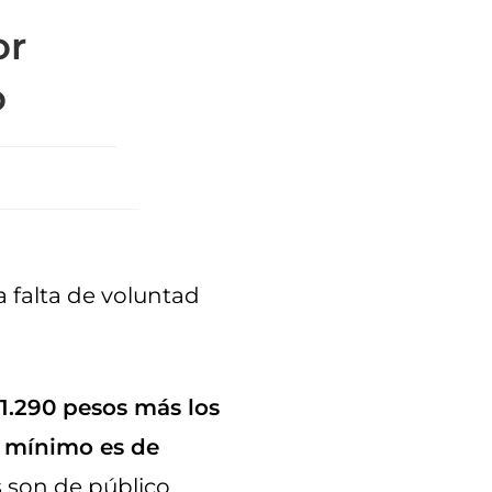
or
o
a falta de voluntad
$1.290 pesos más los
l mínimo es de
 son de público