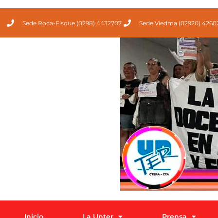
Sede Roca-Fisque (0298) 4432707
Sede Viedma (02920) 4260
Inicio
La Unter
Prensa