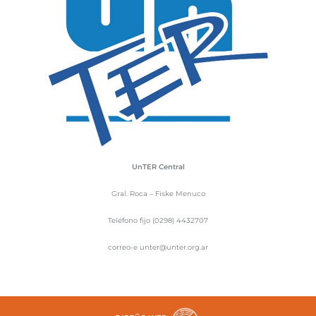
UnTER Central
Gral. Roca – Fiske Menuco
Teléfono fijo (0298) 4432707
correo-e unter@unter.org.ar