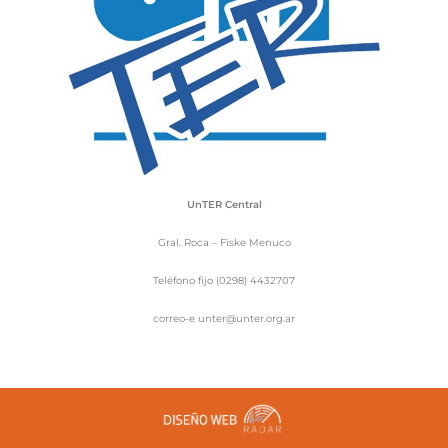
UnTER Central
Gral. Roca – Fiske Menuco
Teléfono fijo (0298) 4432707
correo-e unter@unter.org.ar