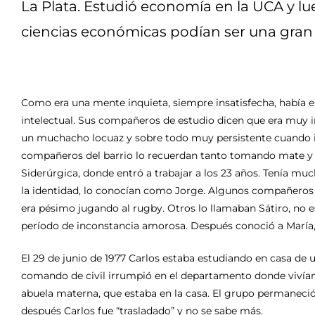
La Plata. Estudió economía en la UCA y lu
ciencias económicas podían ser una gran
Como era una mente inquieta, siempre insatisfecha, había em
intelectual. Sus compañeros de estudio dicen que era muy 
un muchacho locuaz y sobre todo muy persistente cuando in
compañeros del barrio lo recuerdan tanto tomando mate y “
Siderúrgica, donde entró a trabajar a los 23 años. Tenía m
la identidad, lo conocían como Jorge. Algunos compañeros 
era pésimo jugando al rugby. Otros lo llamaban Sátiro, no e
período de inconstancia amorosa. Después conoció a María, ta
El 29 de junio de 1977 Carlos estaba estudiando en casa de
comando de civil irrumpió en el departamento donde vivían y
abuela materna, que estaba en la casa. El grupo permaneció 
después Carlos fue “trasladado” y no se sabe más.