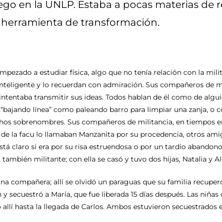
ego en la UNLP. Estaba a pocas materias de re
 herramienta de transformación.
pezado a estudiar física, algo que no tenía relación con la milit
inteligente y lo recuerdan con admiración. Sus compañeros de m
tentaba transmitir sus ideas. Todos hablan de él como de algui
bajando línea” como paleando barro para limpiar una zanja, o 
uchos sobrenombres. Sus compañeros de militancia, en tiempos e
de la facu lo llamaban Manzanita por su procedencia, otros am
stá claro si era por su risa estruendosa o por un tardío abandono
mbién militante; con ella se casó y tuvo dos hijas, Natalia y Al
 una compañera; allí se olvidó un paraguas que su familia recupe
 secuestró a María, que fue liberada 15 días después. Las niñas
allí hasta la llegada de Carlos. Ambos estuvieron secuestrados e