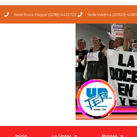
Sede Roca-Fisque (0298) 4432707
Sede Viedma (02920) 4260
Inicio
La Unter
Prensa