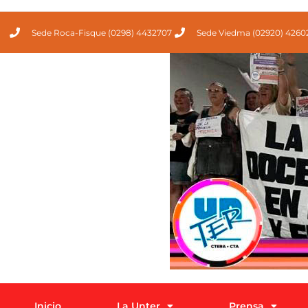
Sede Roca-Fisque (0298) 4432707
Sede Viedma (02920) 4260
Inicio
La Unter
Prensa