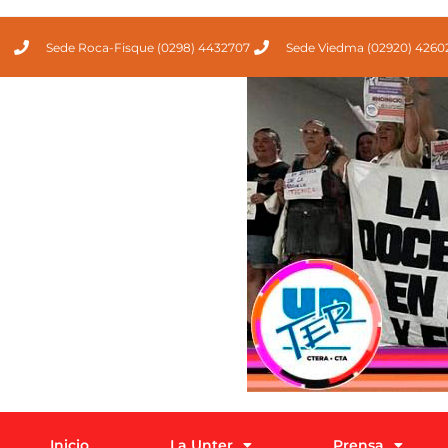
Sede Roca-Fisque (0298) 4432707
Sede Viedma (02920) 4260
Inicio
La Unter
Prensa