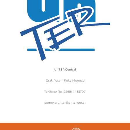
UnTER Central
Gral. Roca – Fiske Menuco
Teléfono fijo (0298) 4432707
correo-e unter@unter.org.ar