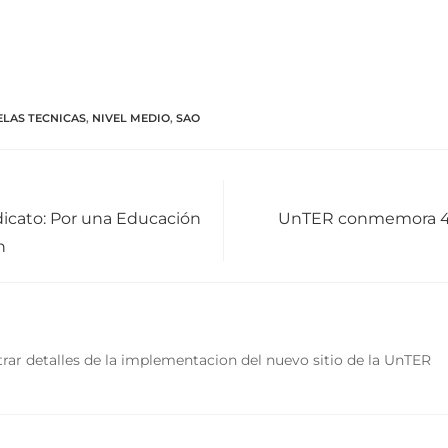
ELAS TECNICAS
,
NIVEL MEDIO
,
SAO
icato: Por una Educación
UnTER conmemora 45
n
rar detalles de la implementacion del nuevo sitio de la UnTER