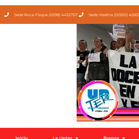
Sede Roca-Fisque (0298) 4432707
Sede Viedma (02920) 4260
Inicio
La Unter
Prensa