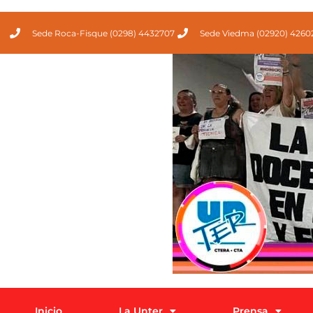
Sede Roca-Fisque (0298) 4432707
Sede Viedma (02920) 4260
Inicio
La Unter
Prensa