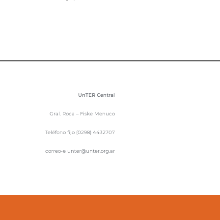
UnTER Central
Gral. Roca – Fiske Menuco
Teléfono fijo (0298) 4432707
correo-e unter@unter.org.ar