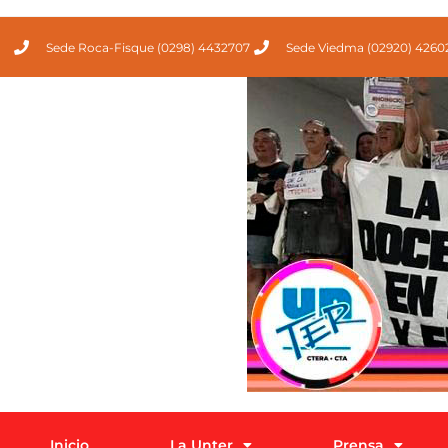
Sede Roca-Fisque (0298) 4432707
Sede Viedma (02920) 4260
Inicio
La Unter
Prensa