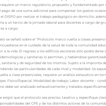
e requiere un marco regulatorio, propuesto y fundamentado por e
l pago de una suma adicional para compensar los gastos ocasi
 el DISPO por realizar el trabajo pedagógico en domicilio; ademá
ia a un tercio de la jornada laboral para docentes a cargo de gr
res a cargo.
ato se señaló sobre el “Protocolo marco vuelta a clases presencia
ncuadrarse en el cuidado de la salud de toda la comunidad educa
r a la vida. El regreso a los edificios escolares sólo podrá darse
demiológicas y sanitarias lo permitan, y habiéndose garantizado
, sanitaria y de seguridad de los mismos. Sujeto a la impronta d
tendiendo las particularidades de cada nivel y modalidad. Se exp
uelta a clase presenciales, requiere un análisis exhaustivo en to
jes: Físico/Espacial, Modalidad de trabajo; Labor docente – cond
uno debe ser analizado exhaustivamente y tratados específicame
exigió que el protocolo sea preciso, taxativo y especifique cla
ponsabilidades del CPE y de los distintos actores de la comunid