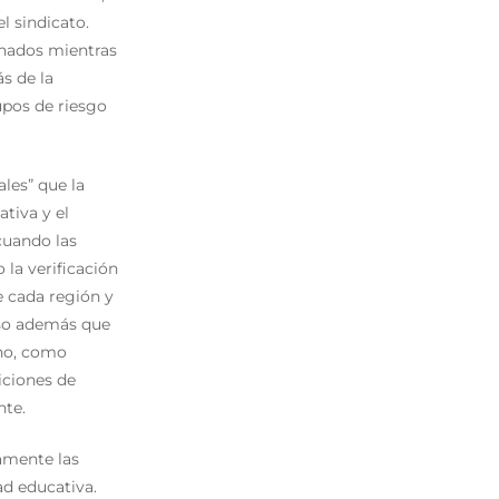
l sindicato.
onados mientras
s de la
upos de riesgo
les” que la
tiva y el
 cuando las
 la verificación
e cada región y
uso además que
rno, como
iciones de
nte.
ramente las
ad educativa.