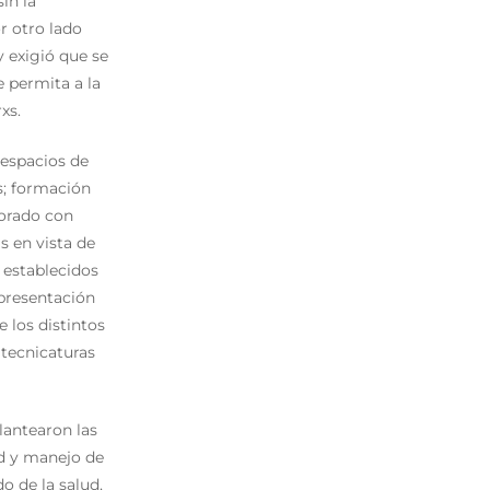
in la
r otro lado
 exigió que se
e permita a la
xs.
 espacios de
s; formación
sorado con
s en vista de
 establecidos
epresentación
 los distintos
 tecnicaturas
plantearon las
ad y manejo de
o de la salud,