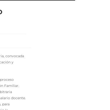
o
aria, convocada
cación y
 proceso
ón Familiar.
bitraria
alario docente.
, para