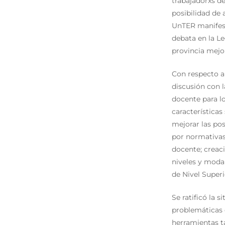
trabajadorxs d
posibilidad de 
UnTER manifest
debata en la Le
provincia mejor
Con respecto a 
discusión con 
docente para lo
característica
mejorar las pos
por normativas
docente; creaci
niveles y modal
de Nivel Superi
Se ratificó la 
problemáticas d
herramientas t