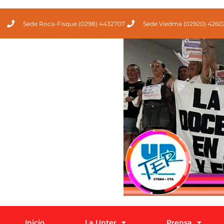
Sede Roca-Fisque (0298) 4432707
Sede Viedma (02920) 4260
Inicio
La Unter
Prensa