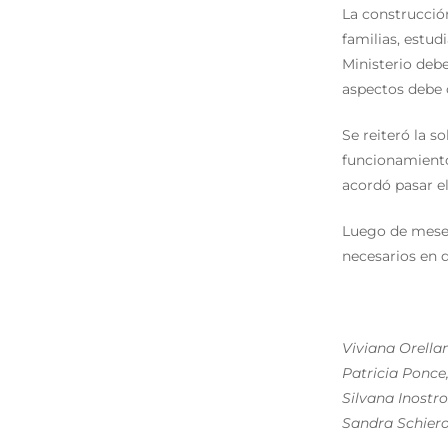
La construcción
familias, estud
Ministerio debe
aspectos debe 
Se reiteró la s
funcionamiento
acordó pasar e
Luego de meses
necesarios en d
Viviana Orella
Patricia Ponce
Silvana Inostr
Sandra Schiero