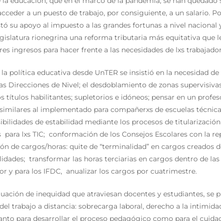
e la educación, que en el marco de la pandemia, se han quedado s
acceder a un puesto de trabajo, por consiguiente, a un salario. Po
ó su apoyo al impuesto a las grandes fortunas a nivel nacional y
gislatura rionegrina una reforma tributaria más equitativa que l
es ingresos para hacer frente a las necesidades de lxs trabajador
la política educativa desde UnTER se insistió en la necesidad de
las Direcciones de Nivel; el desdoblamiento de zonas supervisiva
s títulos habilitantes; supletorios e idóneos; pensar en un profe
s similares al implementado para compañerxs de escuelas técnica
ibilidades de estabilidad mediante los procesos de titularización
 para lxs TIC; conformación de los Consejos Escolares con la r
ón de cargos/horas: quite de “terminalidad” en cargos creados de
idades; transformar las horas terciarias en cargos dentro de las
or y para los IFDC, anualizar los cargos por cuatrimestre.
situación de inequidad que atraviesan docentes y estudiantes, se 
el trabajo a distancia: sobrecarga laboral, derecho a la intimid
anto para desarrollar el proceso pedagógico como para el cuidad