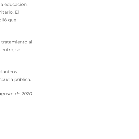
la educación,
itario. El
olló que
r tratamiento al
uentro, se
planteos
scuela pública.
 agosto de 2020.