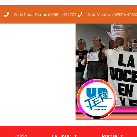
Sede Roca-Fisque (0298) 4432707
Sede Viedma (02920) 4260
Inicio
La Unter
Prensa