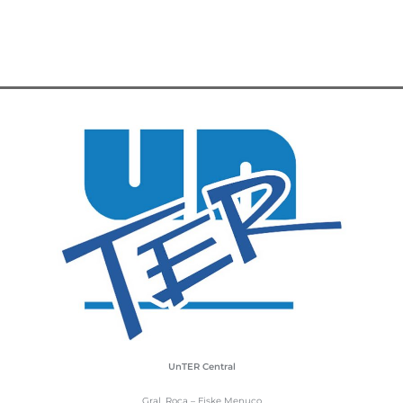
UnTER Central
Gral. Roca – Fiske Menuco