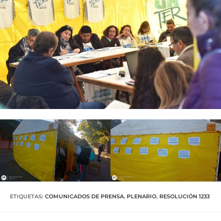
ETIQUETAS
:
COMUNICADOS DE PRENSA
,
PLENARIO
,
RESOLUCIÓN 1233