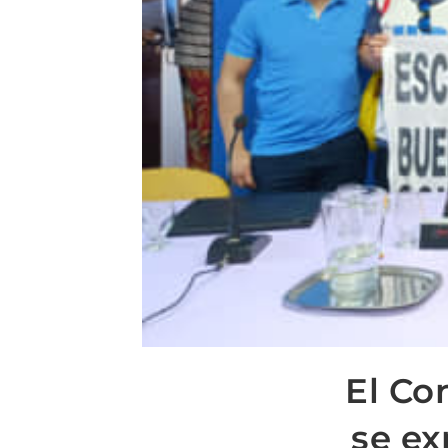
El Co
se ex