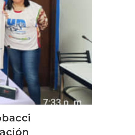
obacci
cación