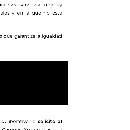
ra para sancionar una ley
ciales y en la que no está
o
que garantiza la igualdad
deliberativo le
solicitó al
ia Campos
. Se sumó así a la