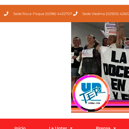
Sede Roca-Fisque (0298) 4432707
Sede Viedma (02920) 4260
Inicio
La Unter
Prensa