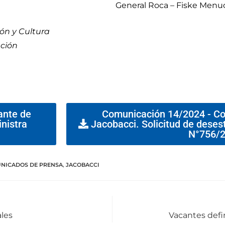
General Roca – Fiske Menuc
ón y Cultura
ación
ante de
Comunicación 14/2024 - Co
inistra
Jacobacci. Solicitud de deses
N°756/
NICADOS DE PRENSA
,
JACOBACCI
ales
Vacantes defin