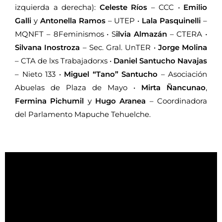
izquierda a derecha):
Celeste Ríos
– CCC
•
Emilio
Galli
y
Antonella Ramos
– UTEP
•
Lala Pasquinelli
–
MQNFT – 8Feminismos
•
S
ilvia Almazán
– CTERA
•
Silvana Inostroza
– Sec. Gral. UnTER
•
Jorge Molina
– CTA de lxs Trabajadorxs
•
Daniel Santucho Navajas
– Nieto 133
•
Miguel “Tano” Santucho
– Asociación
Abuelas de Plaza de Mayo
•
Mirta Ñancunao
,
Fermina Pichumil
y
Hugo Aranea
– Coordinadora
del Parlamento Mapuche Tehuelche.