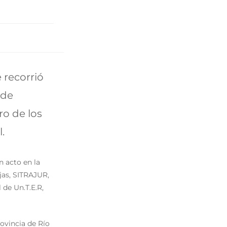
 recorrió
 de
o de los
.
 acto en la
jas, SITRAJUR,
 de Un.T.E.R,
ovincia de Río