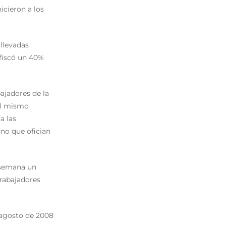
icieron a los
 llevadas
nfiscó un 40%
ajadores de la
 Al mismo
a las
rno que ofician
a semana un
Trabajadores
 agosto de 2008