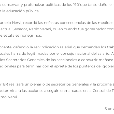
conservar y profundizar políticas de los “90”que tanto daño le h
a la educación pública.
arcelo Nervi, recordó las nefastas consecuencias de las medidas
l actual Senador, Pablo Verani, quien cuando fue gobernador co
os estatales rionegrinos.
cente, defendió la reivindicación salarial que demandan los trab
cuales han sido legitimadas por el consejo nacional del salario.
los Secretarios Generales de las seccionales a concurrir mañana 
gionales para terminar con el apriete de los punteros del gobie
UnTER realizará un plenario de secretarios generales y la próxim
eterminará las acciones a seguir, enmarcadas en la Central de 
rmó Nervi.
6 de