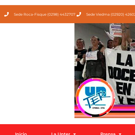
Sede Roca-Fisque (0298) 4432707
Sede Viedma (02920) 4260
Inicio
La Unter
Prensa