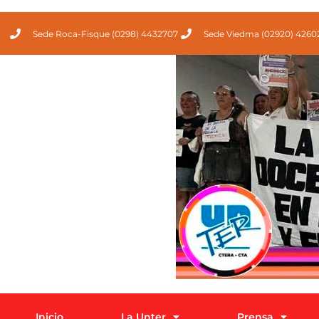
Sede Roca-Fisque (0298) 4432707
Sede Viedma (02920) 4260
Inicio
La Unter
Prensa