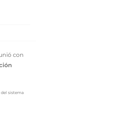
unió con
ción
 del sistema