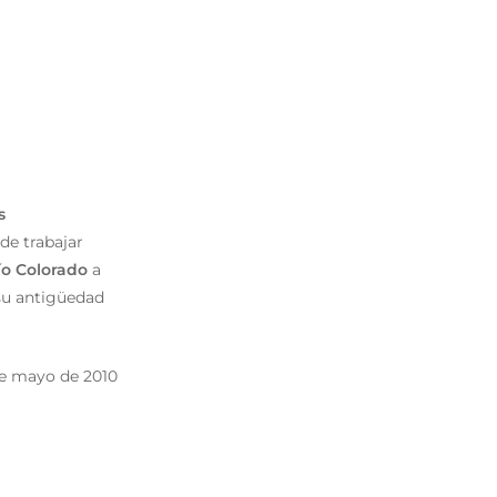
s
de trabajar
ío Colorado
a
su antigüedad
de mayo de 2010