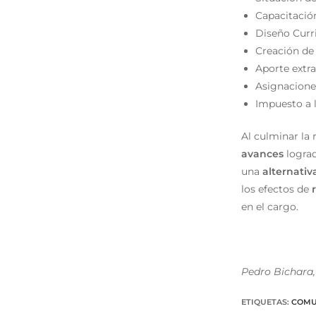
Capacitació
Diseño Curri
Creación de 
Aporte extra
Asignaciones
Impuesto a l
Al culminar la 
avances
lograd
una
alternativ
los efectos de
r
en el cargo.
Pedro Bichara,
ETIQUETAS
:
COMU