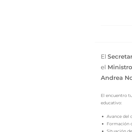
El
Secreta
el
Ministro
Andrea No
El encuentro t
educativo:
Avance del 
Formación d
Situación de