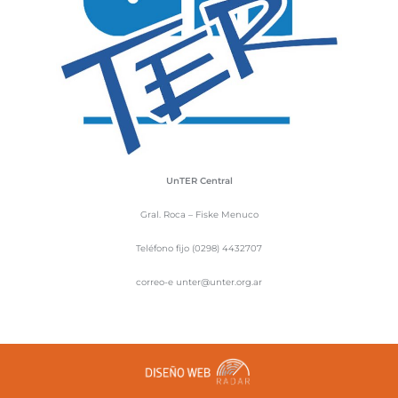
UnTER Central
Gral. Roca – Fiske Menuco
Teléfono fijo (0298) 4432707
correo-e unter@unter.org.ar