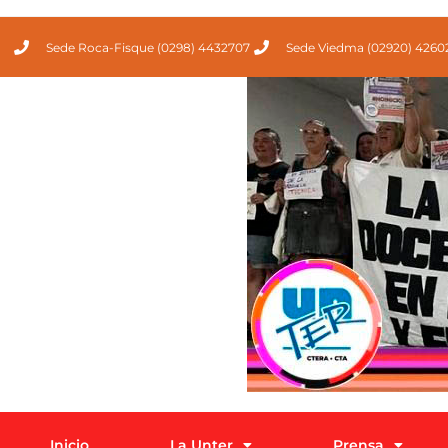
Sede Roca-Fisque (0298) 4432707
Sede Viedma (02920) 4260
Inicio
La Unter
Prensa