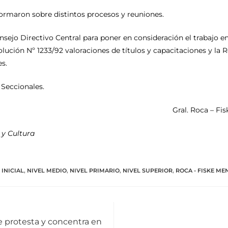
ormaron sobre distintos procesos y reuniones.
onsejo Directivo Central para poner en consideración el trabajo e
solución Nº 1233/92 valoraciones de títulos y capacitaciones y la
es.
s Seccionales.
Gral. Roca – Fi
 y Cultura
 INICIAL
,
NIVEL MEDIO
,
NIVEL PRIMARIO
,
NIVEL SUPERIOR
,
ROCA - FISKE M
e protesta y concentra en