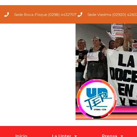
Sede Roca-Fisque (0298) 4432707
Sede Viedma (02920) 4260
Inicio
La Unter
Prensa