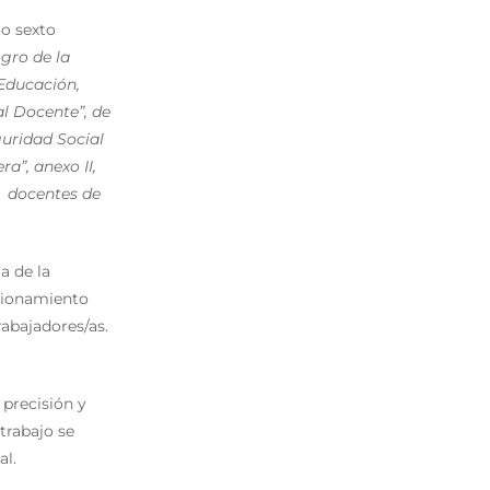
to sexto
gro de la
 Educación,
al Docente”, de
guridad Social
a”, anexo II,
as docentes de
a de la
ncionamiento
rabajadores/as.
 precisión y
trabajo se
al.