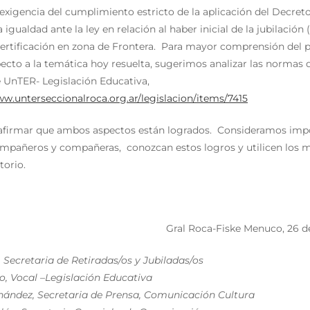
exigencia del cumplimiento estricto de la aplicación del Decret
 igualdad ante la ley en relación al haber inicial de la jubilación
certificación en zona de Frontera. Para mayor comprensión del 
ecto a la temática hoy resuelta, sugerimos analizar las normas q
e UnTER- Legislación Educativa,
ww.unterseccionalroca.org.ar/legislacion/items/7415
firmar que ambos aspectos están logrados. Consideramos impo
mpañeros y compañeras, conozcan estos logros y utilicen los 
atorio.
Gral Roca-Fiske Menuco, 26 de
 Secretaria de Retiradas/os y Jubiladas/os
o, Vocal –Legislación Educativa
nández, Secretaria de Prensa, Comunicación Cultura