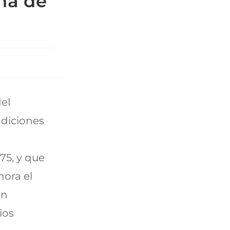
na de
del
ndiciones
75, y que
hora el
en
ios