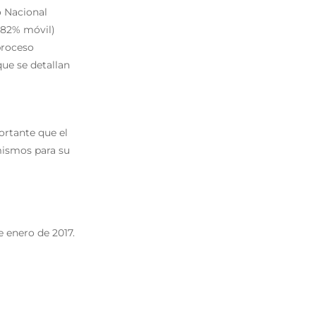
o Nacional
 (82% móvil)
proceso
ue se detallan
rtante que el
mismos para su
 enero de 2017.