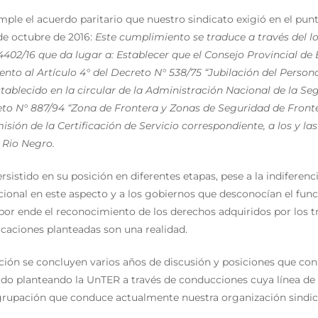
ple el acuerdo paritario que nuestro sindicato exigió en el pun
 de octubre de 2016:
Este cumplimiento se traduce a través del lo
4402/16 que da lugar a: Establecer que el Consejo Provincial de
nto al Artículo 4° del Decreto N° 538/75 “Jubilación del Person
tablecido en la circular de la Administración Nacional de la Se
eto N° 887/94 “Zona de Frontera y Zonas de Seguridad de Fronter
sión de la Certificación de Servicio correspondiente, a los y l
 Rio Negro.
sistido en su posición en diferentes etapas, pese a la indiferenci
ional en este aspecto y a los gobiernos que desconocían el fu
 por ende el reconocimiento de los derechos adquiridos por los t
icaciones planteadas son una realidad.
ción se concluyen varios años de discusión y posiciones que con
ido planteando la UnTER a través de conducciones cuya línea de 
agrupación que conduce actualmente nuestra organización sindic