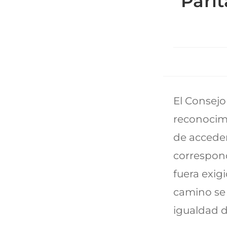
Pari
El Consejo
reconocimi
de acceder 
correspond
fuera exig
camino se 
igualdad d