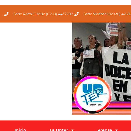
Sede Roca-Fisque (0298) 4432707
Sede Viedma (02920) 4260
Inicio
La Unter
Prensa