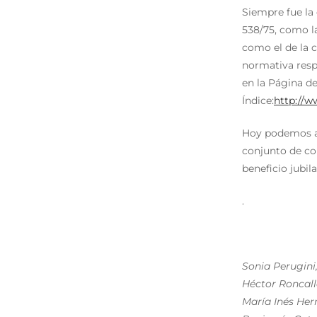
Siempre fue la 
538/75, como la
como el de la 
normativa resp
en la Página d
Índice:
http://w
Hoy podemos a
conjunto de co
beneficio jubil
.
Sonia Perugini,
Héctor Roncall
María Inés Her