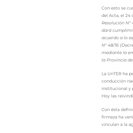
Con esto se cum
del Acta, el 24
Resolución N° 
dará cumplimie
acuerdo a lo es
N° 48/16 (Decr
mediante la emi
la Provincia de
La UnTER ha per
conducción nac
institucional y
Hoy las reivind
Con ésta defini
firmeza ha ven
vinculan a la 