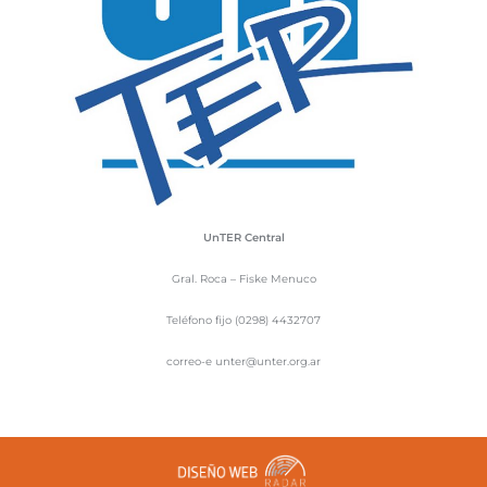
UnTER Central
Gral. Roca – Fiske Menuco
Teléfono fijo (0298) 4432707
correo-e unter@unter.org.ar