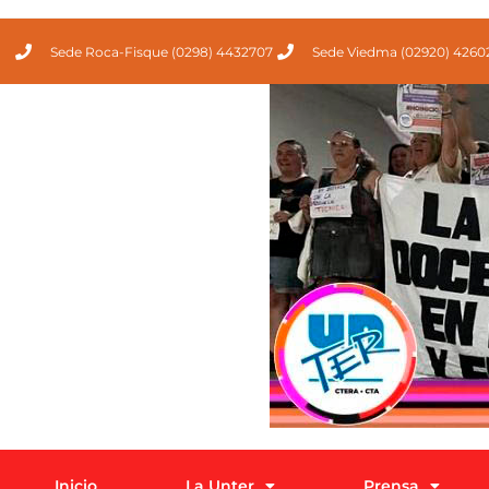
Sede Roca-Fisque (0298) 4432707
Sede Viedma (02920) 4260
Inicio
La Unter
Prensa