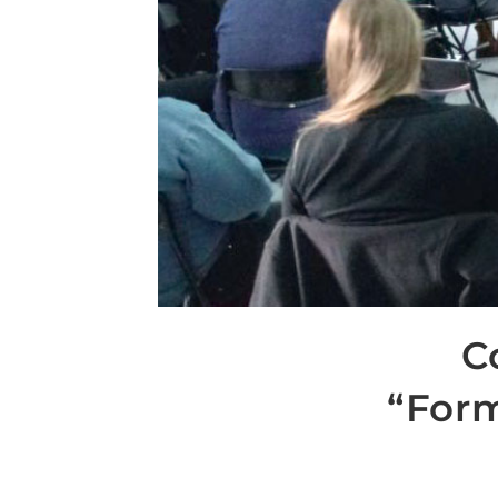
C
“Form