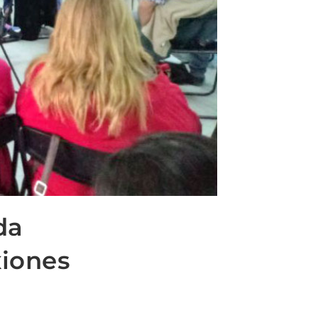
da
xiones