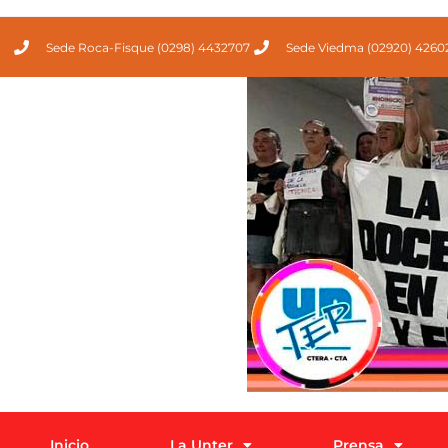
Sede Roca-Fisque (0298) 4432707
Sede Viedma (02920) 4260
Inicio
La Unter
Prensa