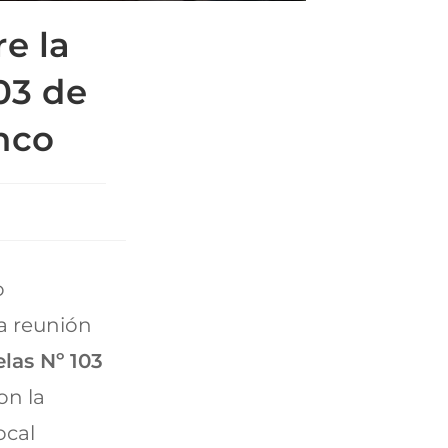
e la
03 de
nco
o
na reunión
las Nº 103
on la
ocal