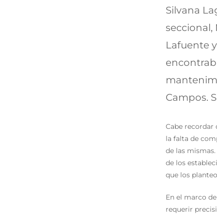
Silvana La
seccional,
Lafuente y
encontraba
mantenimie
Campos. Se
Cabe recordar 
la falta de com
de las mismas. 
de los establec
que los planteo
En el marco de
requerir precis