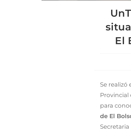
UnT
situ
El
Se realizó
Provincial
para conoc
de El Bols
Secretaria