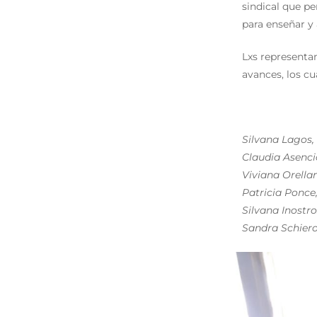
sindical que p
para enseñar y
Lxs representa
avances, los cu
Silvana Lagos,
Claudia Asencio
Viviana Orella
Patricia Ponce
Silvana Inostr
Sandra Schiero