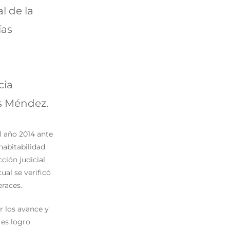
l de la
ías
cia
os Méndez.
l año 2014 ante
habitabilidad
ción judicial
ual se verificó
eraces.
r los avance y
 es logro