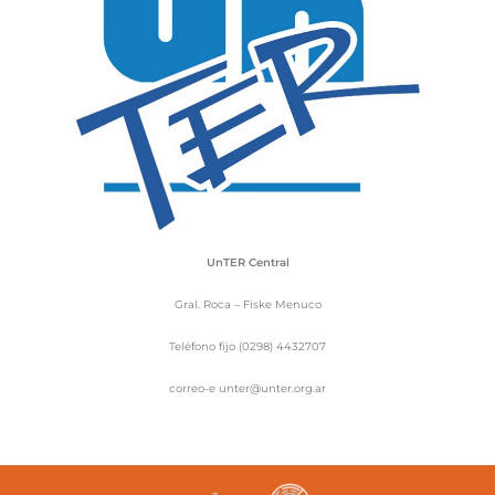
UnTER Central
Gral. Roca – Fiske Menuco
Teléfono fijo (0298) 4432707
correo-e unter@unter.org.ar