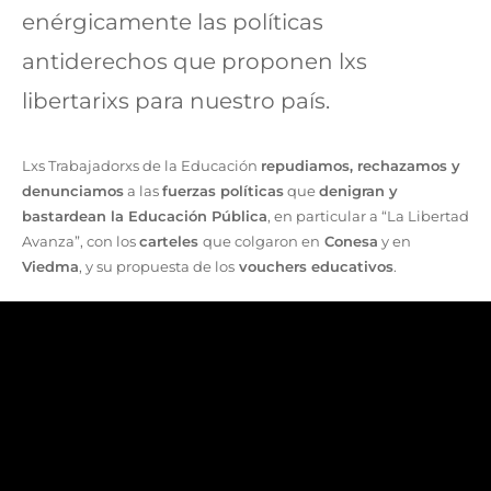
enérgicamente las políticas
antiderechos que proponen lxs
libertarixs para nuestro país.
Lxs Trabajadorxs de la Educación
repudiamos, rechazamos y
denunciamos
a las
fuerzas políticas
que
denigran y
bastardean la Educación Pública
, en particular a “La Libertad
Avanza”, con los
carteles
que colgaron en
Conesa
y en
Viedma
, y su propuesta de los
vouchers educativos
.