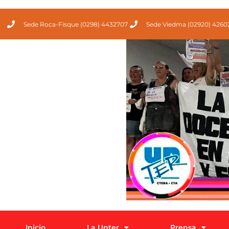
Sede Roca-Fisque (0298) 4432707
Sede Viedma (02920) 4260
Inicio
La Unter
Prensa